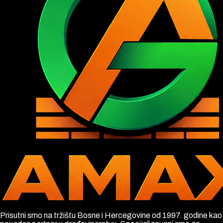
Prisutni smo na tržištu Bosne i Hercegovine od 1997. godine kao