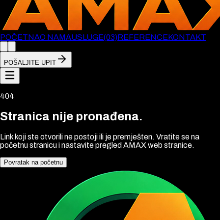
POČETNA
O NAMA
USLUGE
(03)
REFERENCE
KONTAKT
POŠALJITE UPIT
404
Stranica nije pronađena.
Link koji ste otvorili ne postoji ili je premješten. Vratite se na
početnu stranicu i nastavite pregled AMAX web stranice.
Povratak na početnu