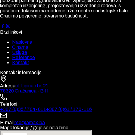
pouzdan partner u građevinarstvu. Specijalizovani smo za
kompletan inženjering, projektovanje i izvođenje radova, s
posebnim fokusom na moderne tržne centre i industrijske hale.
Gradimo povjerenje, stvaramo budućnost.
Brzi linkovi
Naslovna
O nama
Usluge
Reference
Kontakt
Kontakt informacije
Adresa
ul. Lipinac br. 21
75320 Gračanica - BiH
Telefoni
+387 (0)35 / 704-011
+387 (0)61 / 170-116
E-mail
info@amax.ba
Mapa lokacije / gdje se nalazimo